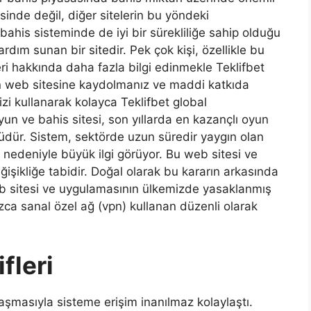
sinde değil, diğer sitelerin bu yöndeki
 bahis sisteminde de iyi bir sürekliliğe sahip olduğu
ardım sunan bir sitedir. Pek çok kişi, özellikle bu
eri hakkında daha fazla bilgi edinmekle Teklifbet
in web sitesine kaydolmanız ve maddi katkıda
izi kullanarak kolayca Teklifbet global
oyun ve bahis sitesi, son yıllarda en kazançlı oyun
üdür. Sistem, sektörde uzun süredir yaygın olan
 nedeniyle büyük ilgi görüyor. Bu web sitesi ve
değişikliğe tabidir. Doğal olarak bu kararın arkasında
eb sitesi ve uygulamasının ülkemizde yasaklanmış
ızca sanal özel ağ (vpn) kullanan düzenli olarak
fleri
şmasıyla sisteme erişim inanılmaz kolaylaştı.