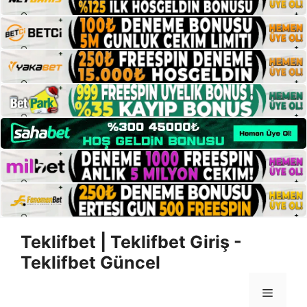
İçeriğe
Teklifbet | Teklifbet Giriş -
atla
Teklifbet Güncel
Menü