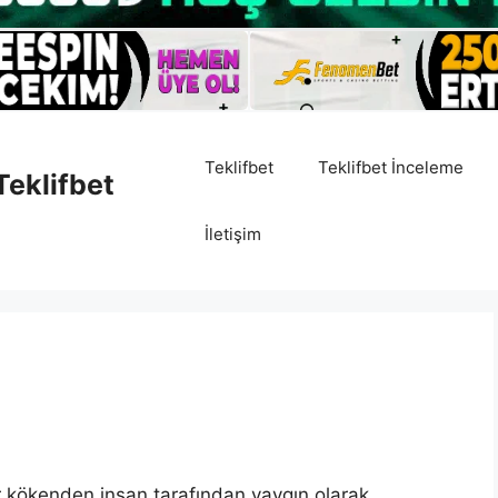
Teklifbet
Teklifbet İnceleme
 Teklifbet
İletişim
er kökenden insan tarafından yaygın olarak