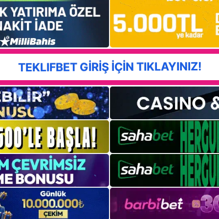
TEKLIFBET GİRİŞ İÇİN TIKLAYINIZ!