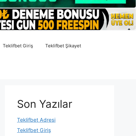
Teklifbet Giriş
Teklifbet Şikayet
Son Yazılar
Teklifbet Adresi
Teklifbet Giriş