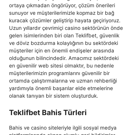
ortaya çıkmadan öngörüyor, çözüm önerileri
sunuyor ve müşterilerimizle kopmaz bir bağ
kuracak çözümler geliştirip hayata geçiriyoruz.
Uzun yıllardır çevrimiçi casino sektörünün önde
gelen isimlerinden biri olan Teklifbet, güvenlik
ve döviz bozdurma kolaylığının bu sektördeki
müşteriler için en önemli endişeler arasında
olduğunun bilincindedir. Amacımız sektördeki
en güvenilir web sitesi olmaktır, bu nedenle
müşterilerimizin programlarını güvenilir bir
ortamda çalıştırmalarına ve uzman rehberliği
yardımıyla önemli başarılar elde etmelerine
olanak tanıyan bir sistem oluşturduk.
Teklifbet Bahis Türleri
Bahis ve casino siteleriyle ilgili sosyal medya