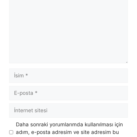
İsim
E-
posta
İnternet
sitesi
Daha sonraki yorumlarımda kullanılması için
adım, e-posta adresim ve site adresim bu