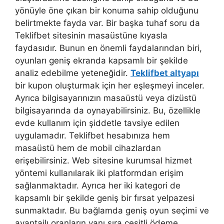
yönüyle öne çıkan bir konuma sahip olduğunu
belirtmekte fayda var. Bir başka tuhaf soru da
Teklifbet sitesinin masaüstüne kıyasla
faydasıdır. Bunun en önemli faydalarından biri,
oyunları geniş ekranda kapsamlı bir şekilde
analiz edebilme yeteneğidir.
Teklifbet altyapı
bir kupon oluşturmak için her eşleşmeyi inceler.
Ayrıca bilgisayarınızın masaüstü veya dizüstü
bilgisayarında da oynayabilirsiniz. Bu, özellikle
evde kullanım için şiddetle tavsiye edilen
uygulamadır. Teklifbet hesabınıza hem
masaüstü hem de mobil cihazlardan
erişebilirsiniz. Web sitesine kurumsal hizmet
yöntemi kullanılarak iki platformdan erişim
sağlanmaktadır. Ayrıca her iki kategori de
kapsamlı bir şekilde geniş bir fırsat yelpazesi
sunmaktadır. Bu bağlamda geniş oyun seçimi ve
avantajlı oranların yanı sıra çeşitli ödeme