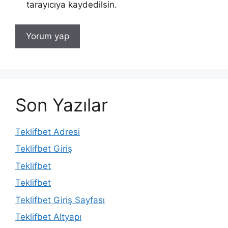
tarayıcıya kaydedilsin.
Son Yazılar
Teklifbet Adresi
Teklifbet Giriş
Teklifbet
Teklifbet
Teklifbet Giriş Sayfası
Teklifbet Altyapı