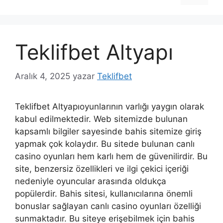
Teklifbet Altyapı
Aralık 4, 2025
yazar
Teklifbet
Teklifbet Altyapıoyunlarının varlığı yaygın olarak
kabul edilmektedir. Web sitemizde bulunan
kapsamlı bilgiler sayesinde bahis sitemize giriş
yapmak çok kolaydır. Bu sitede bulunan canlı
casino oyunları hem karlı hem de güvenilirdir. Bu
site, benzersiz özellikleri ve ilgi çekici içeriği
nedeniyle oyuncular arasında oldukça
popülerdir. Bahis sitesi, kullanıcılarına önemli
bonuslar sağlayan canlı casino oyunları özelliği
sunmaktadır. Bu siteye erişebilmek için bahis