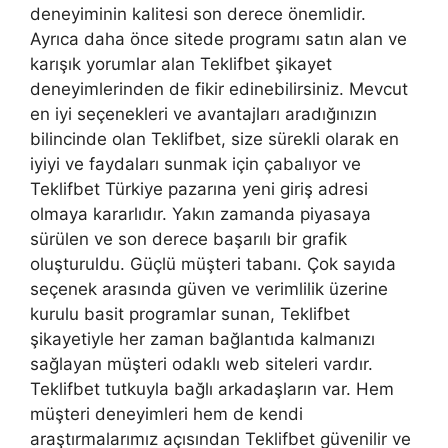
deneyiminin kalitesi son derece önemlidir.
Ayrıca daha önce sitede programı satın alan ve
karışık yorumlar alan Teklifbet şikayet
deneyimlerinden de fikir edinebilirsiniz. Mevcut
en iyi seçenekleri ve avantajları aradığınızın
bilincinde olan Teklifbet, size sürekli olarak en
iyiyi ve faydaları sunmak için çabalıyor ve
Teklifbet Türkiye pazarına yeni giriş adresi
olmaya kararlıdır. Yakın zamanda piyasaya
sürülen ve son derece başarılı bir grafik
oluşturuldu. Güçlü müşteri tabanı. Çok sayıda
seçenek arasında güven ve verimlilik üzerine
kurulu basit programlar sunan, Teklifbet
şikayetiyle her zaman bağlantıda kalmanızı
sağlayan müşteri odaklı web siteleri vardır.
Teklifbet tutkuyla bağlı arkadaşların var. Hem
müşteri deneyimleri hem de kendi
araştırmalarımız açısından Teklifbet güvenilir ve