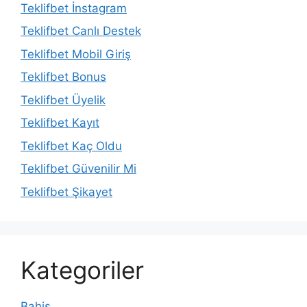
Teklifbet İnstagram
Teklifbet Canlı Destek
Teklifbet Mobil Giriş
Teklifbet Bonus
Teklifbet Üyelik
Teklifbet Kayıt
Teklifbet Kaç Oldu
Teklifbet Güvenilir Mi
Teklifbet Şikayet
Kategoriler
Bahis