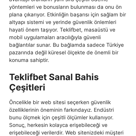
yöntemleri ve bonusların bulunması da onu ön
plana çıkarıyor. Etkinliğin başarısı için sağlam bir
altyapı sistemi ve yerinde güvenlik önlemleri
hayati önem taşıyor. Teklifbet, masaüstü ve
mobil uygulamaları aracılığıyla güvenli
bağlantılar sunar. Bu bağlamda sadece Türkiye
pazarında değil küresel ölçekte de önemli bir
konuma sahiptir.
Teklifbet Sanal Bahis
Çeşitleri
Öncelikle bir web sitesi seçerken güvenlik
özelliklerinin öneminin farkındayız. Endüstri
bunu ölçmek için çeşitli ölçümler kullanıyor.
Sonuç, herkesin kolayca erişebileceği ve
erişebileceği verilerdir. Web sitenizdeki müşteri