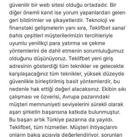
güvenilir bir web sitesi olduğu ortadadır. Bir
diğer önemli kanıt ise yorum yapanlardan gelen
geri bildirimler ve şikayetlerdir. Teknoloji ve
finanstaki gelişmelerin yanı sıra,
Teklifbet sanal
bahis çeşitleri
müşterilerimizin tercihleriyle
uyumlu yenilikçi para yatırma ve çekme
yöntemlerini de dahil etmenin sorumluluğumuz
olduğunu düşünüyoruz. Teklifbet yeni giriş
adresinin gösterdiği tüm teknikler ve gelecekte
karşılaşacağınız tüm teknikler, yüksek düzeyde
güvenlikle birleştirilmiş basit yöntemlerdir, bu
nedenle hak ettiği değeri alacaksınız. Ekibin sıkı
çalışması ve özverisi, Avrupa pazarındaki
müşteri memnuniyeti seviyelerini sürekli olarak
aşan şirketin başarısına katkıda bulunmuştur.
Bu başarı artık Türkiye pazarına da yayıldı.
Teklifbet, tüm hizmetler. Müşteri ihtiyaçlarını
onların bakış açısıyla değerlendiriyor, sorunları