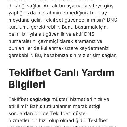
desteği sağlar. Ancak bu aşamada siteye giriş
yaptığınızda hiç tahmin etmediğiniz bir olay
meydana gelir. Teklifbet güvenebilir misin? DNS
kurulumu gerektirebilir. Bunu başarmak için,
belirli bir yıla ait güvenilir ve aktif DNS
numaralarını çevrimiçi olarak aramanız ve
bunları ileride kullanmak üzere kaydetmeniz
gerekebilir. Bu, hesabınıza sınırsız erişim sağlar.
Teklifbet Canlı Yardım
Bilgileri
Teklifbet sağladığı müşteri hizmetleri hızlı ve
etkili mi? Bahis tutkunlarının merak ettiği
sorulardan biri de Teklifbet müşteri
hizmetlerinin hızlı olup olmadığıdır. Teklifbet