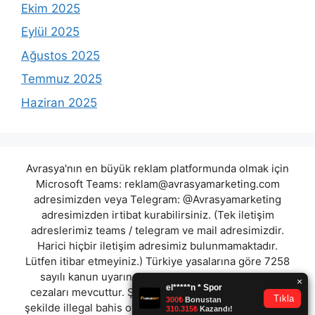
Ekim 2025
Eylül 2025
Ağustos 2025
Temmuz 2025
Haziran 2025
Avrasya'nın en büyük reklam platformunda olmak için
Microsoft Teams:
reklam@avrasyamarketing.com
adresimizden veya Telegram: @Avrasyamarketing
adresimizden irtibat kurabilirsiniz. (Tek iletişim
adreslerimiz teams / telegram ve mail adresimizdir.
Harici hiçbir iletişim adresimiz bulunmamaktadır.
Lütfen itibar etmeyiniz.) Türkiye yasalarına göre 7258
sayılı kanun uyarınca yasa dışı bahis oynamanın
cezaları mevcuttur. Şu an bulunduğunuz site hiç bir
şekilde illegal bahis oyunları oynatmıyor ve oynamaya