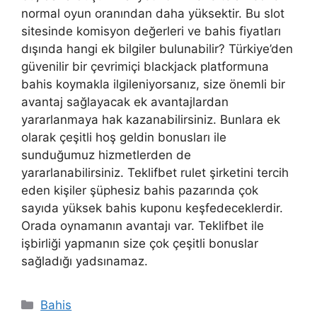
normal oyun oranından daha yüksektir. Bu slot
sitesinde komisyon değerleri ve bahis fiyatları
dışında hangi ek bilgiler bulunabilir? Türkiye’den
güvenilir bir çevrimiçi blackjack platformuna
bahis koymakla ilgileniyorsanız, size önemli bir
avantaj sağlayacak ek avantajlardan
yararlanmaya hak kazanabilirsiniz. Bunlara ek
olarak çeşitli hoş geldin bonusları ile
sunduğumuz hizmetlerden de
yararlanabilirsiniz. Teklifbet rulet şirketini tercih
eden kişiler şüphesiz bahis pazarında çok
sayıda yüksek bahis kuponu keşfedeceklerdir.
Orada oynamanın avantajı var. Teklifbet ile
işbirliği yapmanın size çok çeşitli bonuslar
sağladığı yadsınamaz.
Kategoriler
Bahis