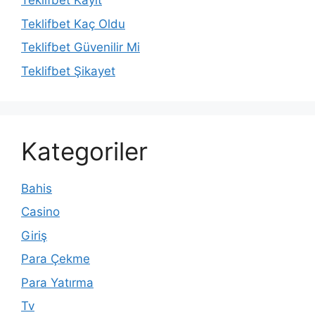
Teklifbet Kayıt
Teklifbet Kaç Oldu
Teklifbet Güvenilir Mi
Teklifbet Şikayet
Kategoriler
Bahis
Casino
Giriş
Para Çekme
Para Yatırma
Tv