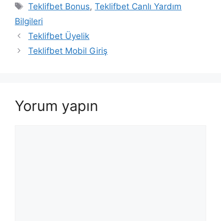
Etiketler
Teklifbet Bonus
,
Teklifbet Canlı Yardım
Bilgileri
Teklifbet Üyelik
Teklifbet Mobil Giriş
Yorum yapın
Yorum