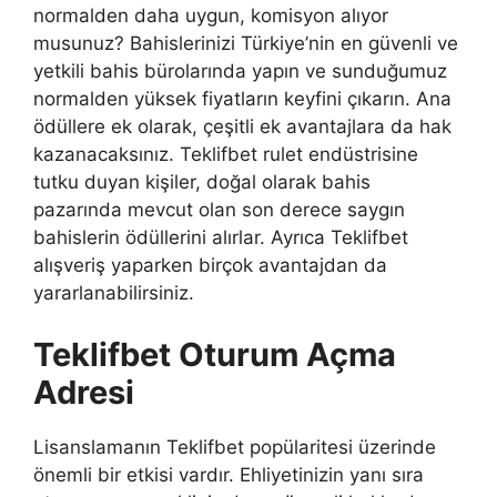
normalden daha uygun, komisyon alıyor
musunuz? Bahislerinizi Türkiye’nin en güvenli ve
yetkili bahis bürolarında yapın ve sunduğumuz
normalden yüksek fiyatların keyfini çıkarın. Ana
ödüllere ek olarak, çeşitli ek avantajlara da hak
kazanacaksınız. Teklifbet rulet endüstrisine
tutku duyan kişiler, doğal olarak bahis
pazarında mevcut olan son derece saygın
bahislerin ödüllerini alırlar. Ayrıca Teklifbet
alışveriş yaparken birçok avantajdan da
yararlanabilirsiniz.
Teklifbet Oturum Açma
Adresi
Lisanslamanın Teklifbet popülaritesi üzerinde
önemli bir etkisi vardır. Ehliyetinizin yanı sıra