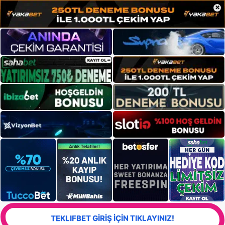
×
TEKLIFBET GİRİŞ İÇİN TIKLAYINIZ!