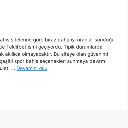
bahis sitelerine göre biraz daha iyi oranlar sunduğu
de Teklifbet ismi geçiyordu. Tipik durumlarda
mak akıllıca olmayacaktır. Bu siteye olan güvenimi
, çeşitli spor bahis seçenekleri sunmaya devam
Rulet, …
Devamını oku