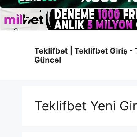
İçeriğe
atla
Teklifbet | Teklifbet Giriş -
Güncel
Teklifbet Yeni Gir