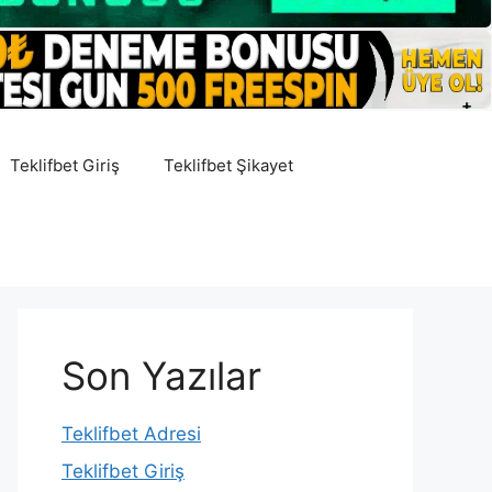
Teklifbet Giriş
Teklifbet Şikayet
Son Yazılar
Teklifbet Adresi
Teklifbet Giriş