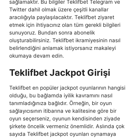
sağlamaktır. Bu bilgiler Teklifbet Telegram ve
Twitter dahil olmak üzere çeşitli kanallar
aracılığıyla paylaşılacaktır. Teklifbet ziyaret
etmek için ihtiyacınız olan tüm gerekli bilgileri
sunuyoruz. Bundan sonra abonelik
oluşturabilirsiniz. Teklifbet ikramiyesinin nasıl
belirlendiğini anlamak istiyorsanız makaleyi
okumaya devam edin.
Teklifbet Jackpot Girişi
Teklifbet en popüler jackpot oyunlarının hangisi
olduğu, bu bağlamda iyilik kavramını nasıl
tanımladığınıza bağlıdır. Örneğin, bir oyun
sağlayıcısının itibarına ve kalitesine göre bir
oyun seçerseniz, oyunun kendisinden ziyade
şirkete öncelik vermeniz önemlidir. Aslında çok
sayıda Teklifbet jackpot oyunları oynamaya