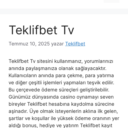
Teklifbet Tv
Temmuz 10, 2025
yazar
Teklifbet
Teklifbet Tv sitesini kullanmanız, yorumlarınızı
anında paylaşmanıza olanak sağlayacaktır.
Kullanıcıların anında para çekme, para yatırma
ve diğer çeşitli işlemleri yapmaları teşvik edilir.
Bu çerçevede ödeme süreçleri geliştirilebilir.
Günümüz dünyasında casino oynamayı seven
bireyler Teklifbet hesabına kaydolma sürecine
aşinadır. Üye olmak isteyenlerin aklına ilk gelen,
şartlar ve koşullar ile yüksek ödeme oranının yer
aldığı bonus, hediye ve yatırım Teklifbet kayıt