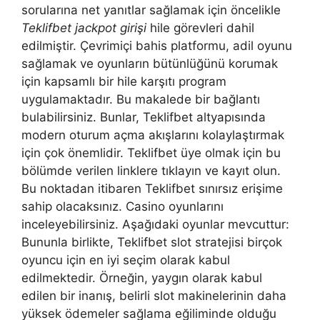
sorularına net yanıtlar sağlamak için öncelikle
Teklifbet jackpot girişi
hile görevleri dahil
edilmiştir. Çevrimiçi bahis platformu, adil oyunu
sağlamak ve oyunların bütünlüğünü korumak
için kapsamlı bir hile karşıtı program
uygulamaktadır. Bu makalede bir bağlantı
bulabilirsiniz. Bunlar, Teklifbet altyapısında
modern oturum açma akışlarını kolaylaştırmak
için çok önemlidir. Teklifbet üye olmak için bu
bölümde verilen linklere tıklayın ve kayıt olun.
Bu noktadan itibaren Teklifbet sınırsız erişime
sahip olacaksınız. Casino oyunlarını
inceleyebilirsiniz. Aşağıdaki oyunlar mevcuttur:
Bununla birlikte, Teklifbet slot stratejisi birçok
oyuncu için en iyi seçim olarak kabul
edilmektedir. Örneğin, yaygın olarak kabul
edilen bir inanış, belirli slot makinelerinin daha
yüksek ödemeler sağlama eğiliminde olduğu