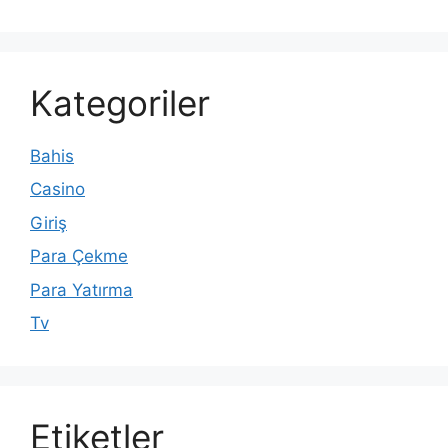
Kategoriler
Bahis
Casino
Giriş
Para Çekme
Para Yatırma
Tv
Etiketler