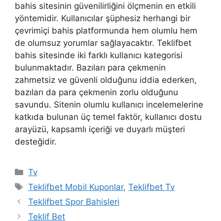
bahis sitesinin güvenilirliğini ölçmenin en etkili
yöntemidir. Kullanıcılar şüphesiz herhangi bir
çevrimiçi bahis platformunda hem olumlu hem
de olumsuz yorumlar sağlayacaktır. Teklifbet
bahis sitesinde iki farklı kullanıcı kategorisi
bulunmaktadır. Bazıları para çekmenin
zahmetsiz ve güvenli olduğunu iddia ederken,
bazıları da para çekmenin zorlu olduğunu
savundu. Sitenin olumlu kullanıcı incelemelerine
katkıda bulunan üç temel faktör, kullanıcı dostu
arayüzü, kapsamlı içeriği ve duyarlı müşteri
desteğidir.
Kategoriler
Tv
Etiketler
Teklifbet Mobil Kuponlar
,
Teklifbet Tv
Teklifbet Spor Bahisleri
Teklif Bet