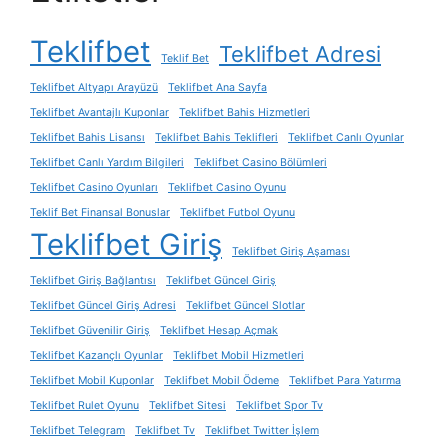
Teklifbet
Teklifbet Adresi
Teklif Bet
Teklifbet Altyapı Arayüzü
Teklifbet Ana Sayfa
Teklifbet Avantajlı Kuponlar
Teklifbet Bahis Hizmetleri
Teklifbet Bahis Lisansı
Teklifbet Bahis Teklifleri
Teklifbet Canlı Oyunlar
Teklifbet Canlı Yardım Bilgileri
Teklifbet Casino Bölümleri
Teklifbet Casino Oyunları
Teklifbet Casino Oyunu
Teklif Bet Finansal Bonuslar
Teklifbet Futbol Oyunu
Teklifbet Giriş
Teklifbet Giriş Aşaması
Teklifbet Giriş Bağlantısı
Teklifbet Güncel Giriş
Teklifbet Güncel Giriş Adresi
Teklifbet Güncel Slotlar
Teklifbet Güvenilir Giriş
Teklifbet Hesap Açmak
Teklifbet Kazançlı Oyunlar
Teklifbet Mobil Hizmetleri
Teklifbet Mobil Kuponlar
Teklifbet Mobil Ödeme
Teklifbet Para Yatırma
Teklifbet Rulet Oyunu
Teklifbet Sitesi
Teklifbet Spor Tv
Teklifbet Telegram
Teklifbet Tv
Teklifbet Twitter İşlem