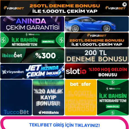
×
TEKLIFBET GİRİŞ İÇİN TIKLAYINIZ!