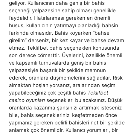
geliyor. Kullanıcının daha geniş bir bahis
seçeneği yelpazesine sahip olması genellikle
faydalıdır. Hatırlanması gereken en önemli
husus, kullanıcının yatırmayı planladığı bahsin
farkında olmasıdır. Bahis koyarken “bahse
girelim” derseniz, bir kez kayar ve bahse devam
etmez. Teklifbet bahis seçenekleri konusunda
son derece cömerttir. Üyelerini, özellikle önemli
ve kapsamlı turnuvalarda geniş bir bahis
yelpazesiyle başarılı bir şekilde memnun
ederek, oranlara düşmemelerini sağladılar. Risk
almaktan hoşlanıyorsanız, aralarından seçim
yapabileceğiniz çok çeşitli bahis
Teklifbet
casino oyunları
seçenekleri bulacaksınız. Düşük
oranlarda kazanma şansınızı artırmak isteseniz
bile, bahis seçeneklerinizi keşfetmeden önce
yapmanız gereken belirli bahisleri net bir şekilde
anlamak çok önemlidir. Kullanıcı yorumları, bir