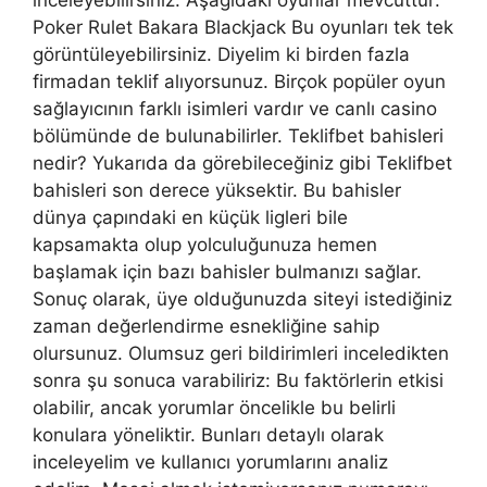
Poker Rulet Bakara Blackjack Bu oyunları tek tek
görüntüleyebilirsiniz. Diyelim ki birden fazla
firmadan teklif alıyorsunuz. Birçok popüler oyun
sağlayıcının farklı isimleri vardır ve canlı casino
bölümünde de bulunabilirler. Teklifbet bahisleri
nedir? Yukarıda da görebileceğiniz gibi Teklifbet
bahisleri son derece yüksektir. Bu bahisler
dünya çapındaki en küçük ligleri bile
kapsamakta olup yolculuğunuza hemen
başlamak için bazı bahisler bulmanızı sağlar.
Sonuç olarak, üye olduğunuzda siteyi istediğiniz
zaman değerlendirme esnekliğine sahip
olursunuz. Olumsuz geri bildirimleri inceledikten
sonra şu sonuca varabiliriz: Bu faktörlerin etkisi
olabilir, ancak yorumlar öncelikle bu belirli
konulara yöneliktir. Bunları detaylı olarak
inceleyelim ve kullanıcı yorumlarını analiz