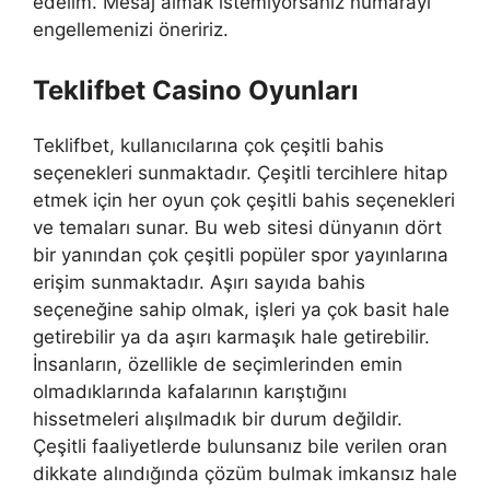
edelim. Mesaj almak istemiyorsanız numarayı
engellemenizi öneririz.
Teklifbet Casino Oyunları
Teklifbet, kullanıcılarına çok çeşitli bahis
seçenekleri sunmaktadır. Çeşitli tercihlere hitap
etmek için her oyun çok çeşitli bahis seçenekleri
ve temaları sunar. Bu web sitesi dünyanın dört
bir yanından çok çeşitli popüler spor yayınlarına
erişim sunmaktadır. Aşırı sayıda bahis
seçeneğine sahip olmak, işleri ya çok basit hale
getirebilir ya da aşırı karmaşık hale getirebilir.
İnsanların, özellikle de seçimlerinden emin
olmadıklarında kafalarının karıştığını
hissetmeleri alışılmadık bir durum değildir.
Çeşitli faaliyetlerde bulunsanız bile verilen oran
dikkate alındığında çözüm bulmak imkansız hale