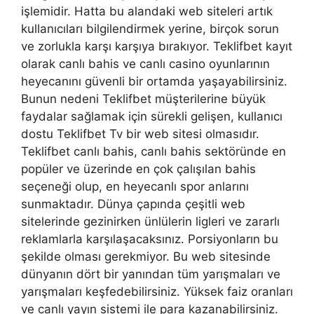
işlemidir. Hatta bu alandaki web siteleri artık
kullanıcıları bilgilendirmek yerine, birçok sorun
ve zorlukla karşı karşıya bırakıyor. Teklifbet kayıt
olarak canlı bahis ve canlı casino oyunlarının
heyecanını güvenli bir ortamda yaşayabilirsiniz.
Bunun nedeni Teklifbet müşterilerine büyük
faydalar sağlamak için sürekli gelişen, kullanıcı
dostu Teklifbet Tv bir web sitesi olmasıdır.
Teklifbet canlı bahis, canlı bahis sektöründe en
popüler ve üzerinde en çok çalışılan bahis
seçeneği olup, en heyecanlı spor anlarını
sunmaktadır. Dünya çapında çeşitli web
sitelerinde gezinirken ünlülerin ligleri ve zararlı
reklamlarla karşılaşacaksınız. Porsiyonların bu
şekilde olması gerekmiyor. Bu web sitesinde
dünyanın dört bir yanından tüm yarışmaları ve
yarışmaları keşfedebilirsiniz. Yüksek faiz oranları
ve canlı yayın sistemi ile para kazanabilirsiniz.